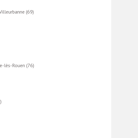
 Villeurbanne (69)
lle-lès-Rouen (76)
)