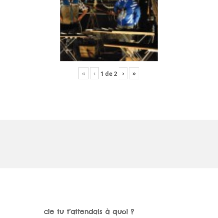
«
‹
›
»
1
de
2
cie tu t’attendais à quoi ?